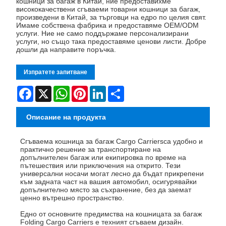
кошници за багаж в Китай, ние предоставихме
висококачествени сгъваеми товарни кошници за багаж,
произведени в Китай, за търговци на едро по целия свят.
Имаме собствена фабрика и предоставяме OEM/ODM
услуги. Ние не само поддържаме персонализирани
услуги, но също така предоставяме ценови листи. Добре
дошли да направите поръчка.
Изпратете запитване
Facebook
X
WhatsApp
Pinterest
LinkedIn
Share
Описание на продукта
Сгъваема кошница за багаж Cargo Carriers
са удобно и
практично решение за транспортиране на
допълнителен багаж или екипировка по време на
пътешествия или приключения на открито. Тези
универсални носачи могат лесно да бъдат прикрепени
към задната част на вашия автомобил, осигурявайки
допълнително място за съхранение, без да заемат
ценно вътрешно пространство.
Едно от основните предимства на кошницата за багаж
Folding Cargo Carriers е техният сгъваем дизайн.