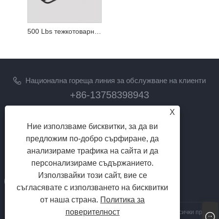
500 Lbs тежкотоварни товароносачи с теглич
Национална гореща линия за обслужване на клиенти
+86-13758398943
X
електронна поща
Ние използваме бисквитки, за да ви
lilyz@junmetal.com
предложим по-добро сърфиране, да
junmetal.hardware.ltd@gmail.com
анализираме трафика на сайта и да
ПОСЛЕДВАЙ НИ
персонализираме съдържанието.
Използвайки този сайт, вие се
съгласявате с използването на бисквитки
от наша страна.
Политика за
поверителност
Авторско право © 2023 Jiaxing Junmetal Technology Co., Ltd. Всички права