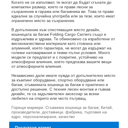
Когато не се използват, те могат да бъдат сгънати до
компактен размер, което ги прави лесни за
съхранение в гаража или багажника ви. Това ги прави
идеални за случайна употреба или за тези, които имат
ограничено място за съхранение.
В допълнение към спестяващия място дизайн,
кошницата за багаж Folding Cargo Carriers също е
издръжлива и здрава. Те обикновено са изработени от
висококачествени материали като стомана или
алуминий, което гарантира, че могат да издържат на
големи натоварвания и тежки пътни условия. Много
модели се предлагат и с покритие, устойчиво на
атмосферни влияния, което предпазва вашите вещи
от атмосферните влияния.
Независимо дали имате нужда от допълнително място
за къмпинг оборудване, спортно оборудване или
багаж, сгъваемата кошница за багаж е практично и
достъпно решение. С техния лесен монтаж и гъвкав
дизайн, те са задължителен аксесоар за всеки
любител на открито или често пътуващ.
Горещи маркери: Сгъваема кошница за багаж, Китай,
производители, доставчици, фабрика, търговия на
едро, персонализирани, качество
Продуктов етикет