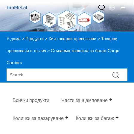
У дома
>
Продукти
>
Хич товарни превозвачи
>
Товарни
превозвачи с теглич
> Сгъваема кошница за багаж Cargo
Carriers
Всички продукти
Части за щамповане
Колички за пазаруване
Колички за багаж