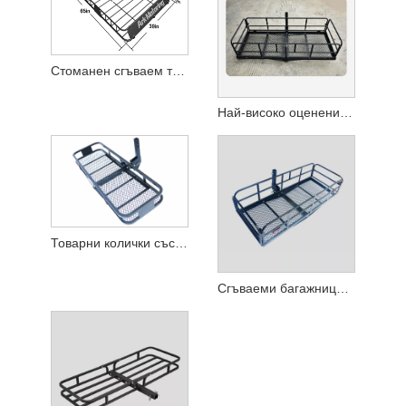
Стоманен сгъваем теглич Cargo Carrier
Най-високо оценени товарни превозвачи, монтирани на теглич
Товарни колички със сгъваема кошница за товари
Сгъваеми багажници Cargo Carriers Кошница за теглич