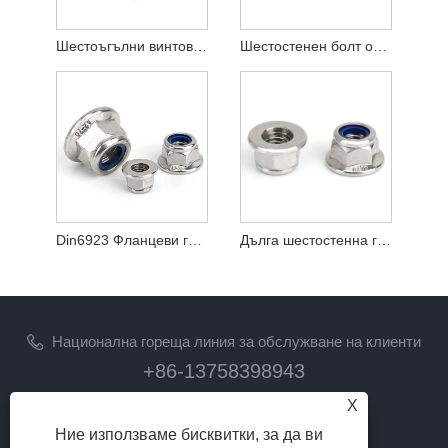
Шестоъгълни винтове DIN931 Неръждаема стомана
Шестостенен болт от черна въглеродна стомана с висока якост 12.9
Din6923 Фланцеви гайки Алуминиева легирана стомана M6
Дълга шестостенна гайка Съединителна гайка DIN 6334 Стандарт M6
Национална гореща линия за обслужване на клиенти
+86-13758398943
X
електронна поща
Ние използваме бисквитки, за да ви
lilyz@junmetal.com