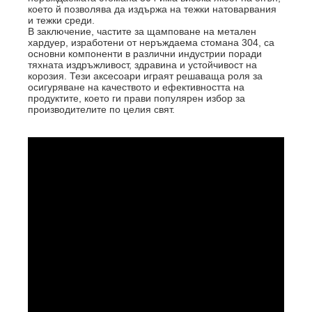
което й позволява да издържа на тежки натоварвания
и тежки среди.
В заключение, частите за щамповане на метален
хардуер, изработени от неръждаема стомана 304, са
основни компоненти в различни индустрии поради
тяхната издръжливост, здравина и устойчивост на
корозия. Тези аксесоари играят решаваща роля за
осигуряване на качеството и ефективността на
продуктите, което ги прави популярен избор за
производителите по целия свят.