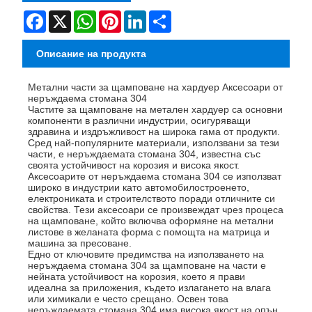
Facebook
X
WhatsApp
Pinterest
LinkedIn
Share
Описание на продукта
Метални части за щамповане на хардуер Аксесоари от
неръждаема стомана 304
Частите за щамповане на метален хардуер са основни
компоненти в различни индустрии, осигуряващи
здравина и издръжливост на широка гама от продукти.
Сред най-популярните материали, използвани за тези
части, е неръждаемата стомана 304, известна със
своята устойчивост на корозия и висока якост.
Аксесоарите от неръждаема стомана 304 се използват
широко в индустрии като автомобилостроенето,
електрониката и строителството поради отличните си
свойства. Тези аксесоари се произвеждат чрез процеса
на щамповане, който включва оформяне на метални
листове в желаната форма с помощта на матрица и
машина за пресоване.
Едно от ключовите предимства на използването на
неръждаема стомана 304 за щамповане на части е
нейната устойчивост на корозия, което я прави
идеална за приложения, където излагането на влага
или химикали е често срещано. Освен това
неръждаемата стомана 304 има висока якост на опън,