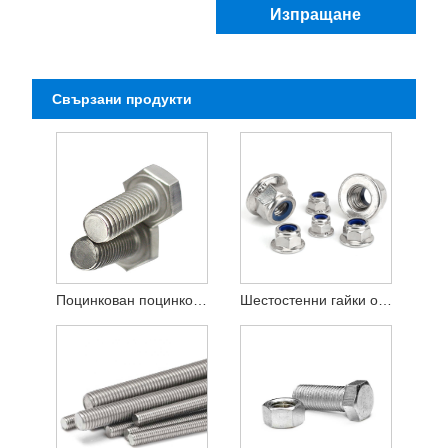
Изпращане
Свързани продукти
Поцинкован поцинкован шестостенен болт DIN931
Шестостенни гайки от въглеродна стомана DIN934, поцинковани клас 8.8