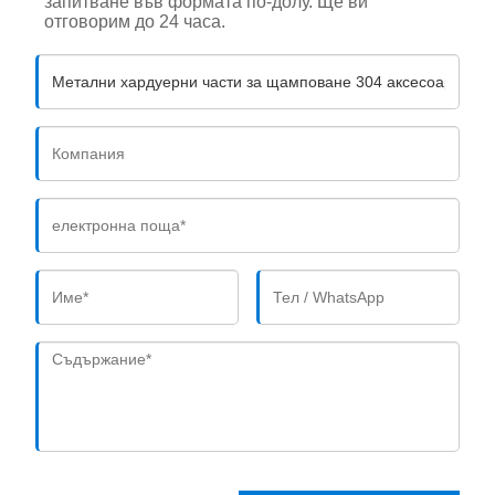
запитване във формата по-долу. Ще ви
отговорим до 24 часа.