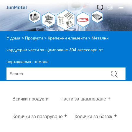
У дома
>
Продукти
>
Крепежни елементи
> Метални
хардуерни части за щамповане 304 аксесоари от
неръждаема стомана
Всички продукти
Части за щамповане
Колички за пазаруване
Колички за багаж