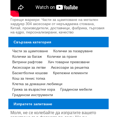
Горещи маркери: Части за щамповане на метален
хардуер 304 аксесоари от неръждаема стомана,
Китай, производители, доставчици, фабрика, търговия
на едро, персонализирани, качество
Свързана категория
Части за щамповане
Колички за пазаруване
Колички за багаж
Колички за пране
Витрини рафтове
Хич товарни превозвачи
Аксесоари за летви
Аксесоари за решетка
Баскетболни кошове
Крепежни елементи
Кош за тенис топка
Клетка за домашни любимци
Грижа за възрастни хора
Градински мебели
Градински инструменти
Изпратете запитване
Моля, не се колебайте да изпратите вашето