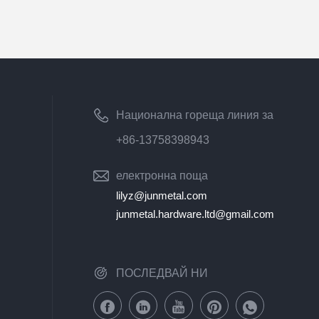
Национална гореща линия за
обслужване на клиенти
+86-13758398943
електронна поща
lilyz@junmetal.com
junmetal.hardware.ltd@gmail.com
ПОСЛЕДВАЙ НИ