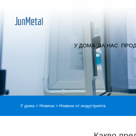
У ДОМА
ЗА НАС
ПРОД
У дома
>
Новини
>
Новини от индустрията
Какво пре