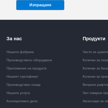
Изпращане
За нас
Продукти
Нашата фабрика
Части за щамп
Производствено оборудване
Колички за паз
Приложение на продукта
Колички за баг
Нашият сертификат
Колички за пра
Производствен пазар
Витрини рафто
Нашата услуга
Хич товарни пр
Кооперативно дело
Аксесоари за л