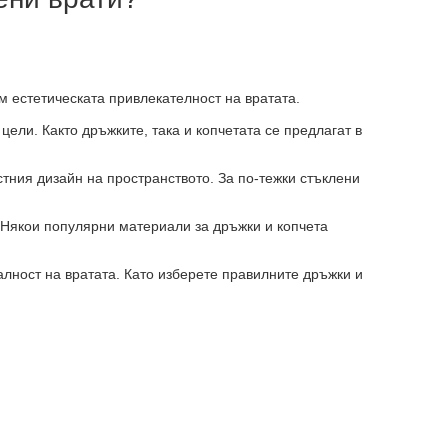
м естетическата привлекателност на вратата.
цели. Както дръжките, така и копчетата се предлагат в
остния дизайн на пространството. За по-тежки стъклени
. Някои популярни материали за дръжки и копчета
алност на вратата. Като изберете правилните дръжки и