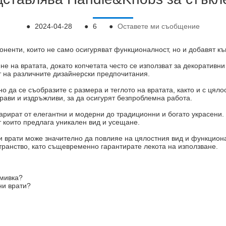
●
2024-04-28
●
6
●
Оставете ми съобщение
оненти, които не само осигуряват функционалност, но и добавят къ
е на вратата, докато копчетата често се използват за декоративни 
ят на различните дизайнерски предпочитания.
о да се съобразите с размера и теглото на вратата, както и с цял
драви и издръжливи, за да осигурят безпроблемна работа.
варират от елегантни и модерни до традиционни и богато украсени
т които предлага уникален вид и усещане.
ни врати може значително да повлияе на цялостния вид и функцион
транство, като същевременно гарантирате лекота на използване.
 мивка?
ни врати?