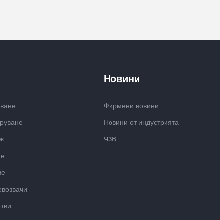
Новини
оване
Фирмени новини
аруване
Новини от индустрията
аж
ЧЗВ
не
ве
евозвачи
етви