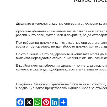
Дръжките и копчетата за стъклени врати са основни комп
Дръжките обикновено се използват за отваряне и затварян
различни стилове, материали и покрития, за да отговар
При избора на дръжки и копчета за стъклени врати е важн
врати е препоръчително да изберете дръжки, които са з
По отношение на стила, дръжките и копчетата могат да 
включват неръждаема стомана, месинг и стъкло, всеки о
В крайна сметка изборът на дръжки и копчета за стъкле
копчета, можете да подобрите красотата на вашето прос
Предишен:
Каква е употребата на скобите за монтаж под
Следващия:
Какво представлява Handle&Knobs за стъкле
Facebook
X
WhatsApp
Pinterest
LinkedIn
Share