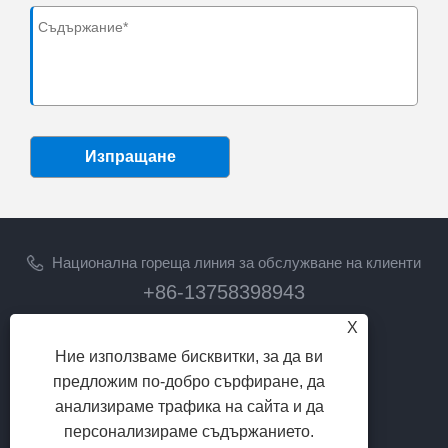
Изпращане
Национална гореща линия за обслужване на клиенти
+86-13758398943
X
електронна поща
Ние използваме бисквитки, за да ви
lilyz@junmetal.com
предложим по-добро сърфиране, да
junmetal.hardware.ltd@gmail.com
анализираме трафика на сайта и да
ПОСЛЕДВАЙ НИ
персонализираме съдържанието.