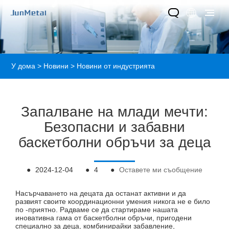
У дома
>
Новини
>
Новини от индустрията
Запалване на млади мечти:
Безопасни и забавни
баскетболни обръчи за деца
●
2024-12-04
●
4
●
Оставете ми съобщение
Насърчаването на децата да останат активни и да
развият своите координационни умения никога не е било
по -приятно. Радваме се да стартираме нашата
иновативна гама от баскетболни обръчи, пригодени
специално за деца, комбинирайки забавление,