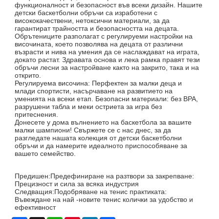
функционалност и безопасност във всеки дизайн. Нашите
детски баскетболни обръчи са изработени с
висококачествени, нетоксични материали, за да
гарантират трайността и безопасността на децата.
Обрътениците разполагат с регулируеми настройки на
височината, което позволява на децата от различни
възрасти и нива на умения да се наслаждават на играта,
докато растат. Здравата основа и лека рамка правят тези
обръчи лесни за настройване както на закрито, така и на
открито.
Регулируема височина: Перфектен за малки деца и
млади спортисти, насърчаване на развитието на
уменията на всеки етап. Безопасни материали: без BPA,
разрушени табла и меки остриета за игра без
притеснения.
Донесете у дома вълнението на баскетбола за вашите
малки шампиони! Свържете се с нас днес, за да
разгледате нашата колекция от детски баскетболни
обръчи и да намерите идеалното приспособяване за
вашето семейство.
Предишен:
Предефиниране на разтвори за закрепване:
Прецизност и сила за всяка индустрия
Следващия:
Подобряване на тенис практиката:
Въвеждане на най -новите тенис колички за удобство и
ефективност