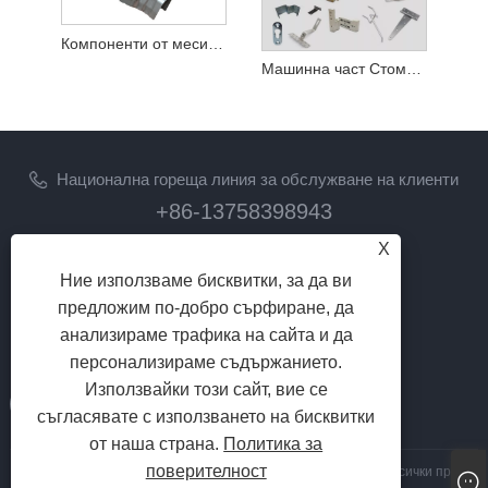
Компоненти от месингови метални щамповани части
Машинна част Стоманени хардуерни щамповани неподвижни части
Национална гореща линия за обслужване на клиенти
+86-13758398943
X
електронна поща
Ние използваме бисквитки, за да ви
lilyz@junmetal.com
предложим по-добро сърфиране, да
junmetal.hardware.ltd@gmail.com
анализираме трафика на сайта и да
ПОСЛЕДВАЙ НИ
персонализираме съдържанието.
Използвайки този сайт, вие се
съгласявате с използването на бисквитки
от наша страна.
Политика за
поверителност
Авторско право © 2023 Jiaxing Junmetal Technology Co., Ltd. Всички права