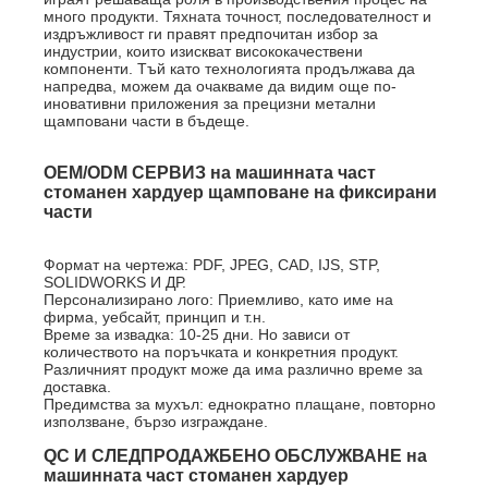
много продукти. Тяхната точност, последователност и
издръжливост ги правят предпочитан избор за
индустрии, които изискват висококачествени
компоненти. Тъй като технологията продължава да
напредва, можем да очакваме да видим още по-
иновативни приложения за прецизни метални
щамповани части в бъдеще.
OEM/ODM СЕРВИЗ на машинната част
стоманен хардуер щамповане на фиксирани
части
Формат на чертежа: PDF, JPEG, CAD, IJS, STP,
SOLIDWORKS И ДР.
Персонализирано лого: Приемливо, като име на
фирма, уебсайт, принцип и т.н.
Време за извадка: 10-25 дни. Но зависи от
количеството на поръчката и конкретния продукт.
Различният продукт може да има различно време за
доставка.
Предимства за мухъл: еднократно плащане, повторно
използване, бързо изграждане.
QC И СЛЕДПРОДАЖБЕНО ОБСЛУЖВАНЕ на
машинната част стоманен хардуер