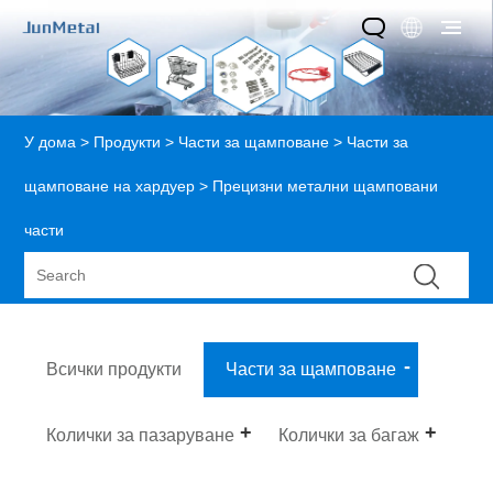
У дома
>
Продукти
>
Части за щамповане
>
Части за
щамповане на хардуер
> Прецизни метални щамповани
части
Всички продукти
Части за щамповане
Колички за пазаруване
Колички за багаж