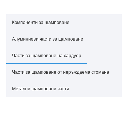
Компоненти за щамповане
Алуминиеви части за щамповане
Части за щамповане на хардуер
Части за щамповане от неръждаема стомана
Метални щамповани части