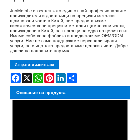
JunMetal е известен като един от най-професионалните
производители и доставчици на прецизни метални
щамповани части в Китай, ние предоставихме
висококачествени прецизни метални щамповани части,
произведени в Китай, на търговци на едро по целия свят.
Имаме собствена фабрика и предоставяме OEM/ODM
услуги. Ние не само поддържаме персонализирани
услуги, но също така предоставяме ценови листи. Добре
дошли да направите поръчка.
Изпратете запитване
Facebook
X
WhatsApp
Pinterest
LinkedIn
Share
Описание на продукта