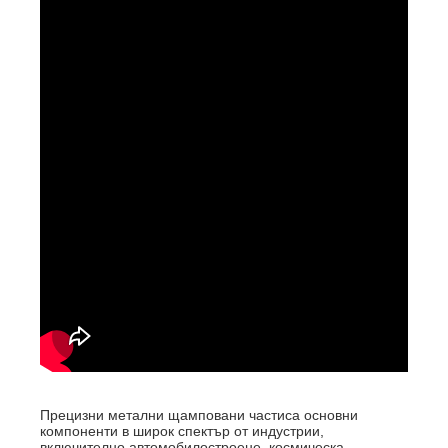
Прецизни метални щамповани части
са основни
компоненти в широк спектър от индустрии,
включително автомобилостроене, космическа