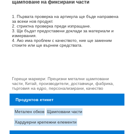
щамповане на фиксирани части
1. Първата проверка на артикула ще бъде направена
за всеки нов продукт.
2. стриктна проверка преди изпращане.
3. Ще бъдат предоставени доклади за материали и
измервания.
4. Ако има проблем с качеството, ние ще заменим
стоките или ще върнем средствата.
Горещи маркери: Прецизни метални щамповани
части, Китай, производители, доставчици, фабрика,
търговия на едро, персонализирани, качество
Продуктов етикет
Метален обков
Щамповани части
Хардуерни крепежни елементи