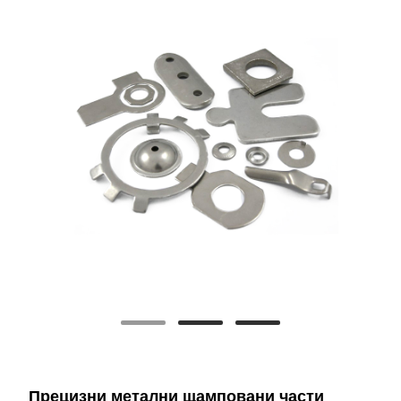
Прецизни метални щамповани части