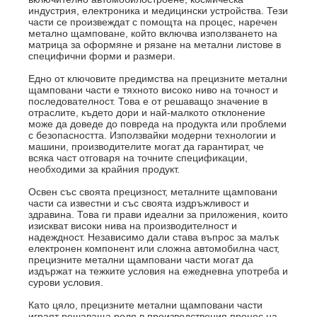
индустрия, електроника и медицински устройства. Тези
части се произвеждат с помощта на процес, наречен
метално щамповане, който включва използването на
матрица за оформяне и рязане на метални листове в
специфични форми и размери.
Едно от ключовите предимства на прецизните метални
щамповани части е тяхното високо ниво на точност и
последователност. Това е от решаващо значение в
отраслите, където дори и най-малкото отклонение
може да доведе до повреда на продукта или проблеми
с безопасността. Използвайки модерни технологии и
машини, производителите могат да гарантират, че
всяка част отговаря на точните спецификации,
необходими за крайния продукт.
Освен със своята прецизност, металните щамповани
части са известни и със своята издръжливост и
здравина. Това ги прави идеални за приложения, които
изискват високи нива на производителност и
надеждност. Независимо дали става въпрос за малък
електронен компонент или сложна автомобилна част,
прецизните метални щамповани части могат да
издържат на тежките условия на ежедневна употреба и
сурови условия.
Като цяло, прецизните метални щамповани части
играят решаваща роля в производствения процес на