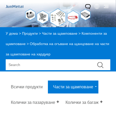
У дома
>
Продукти
>
Части за щамповане
>
Компоненти за
щамповане
> Обработка на огъване на щанцоване на части
за щамповане на хардуер
Всички продукти
Части за щамповане
Колички за пазаруване
Колички за багаж