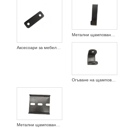
Метални щамповани части за обработка на хардуерни продукти
Аксесоари за мебелен обков метални щамповани части
Огъване на щамповани части от неръждаема стомана
Метални щамповани части огъване неръждаема