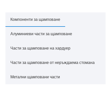
Компоненти за щамповане
Алуминиеви части за щамповане
Части за щамповане на хардуер
Части за щамповане от неръждаема стомана
Метални щамповани части