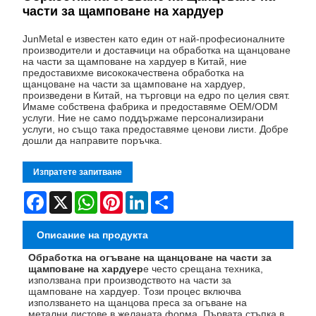
части за щамповане на хардуер
JunMetal е известен като един от най-професионалните
производители и доставчици на обработка на щанцоване
на части за щамповане на хардуер в Китай, ние
предоставихме висококачествена обработка на
щанцоване на части за щамповане на хардуер,
произведени в Китай, на търговци на едро по целия свят.
Имаме собствена фабрика и предоставяме OEM/ODM
услуги. Ние не само поддържаме персонализирани
услуги, но също така предоставяме ценови листи. Добре
дошли да направите поръчка.
Изпратете запитване
Facebook
X
WhatsApp
Pinterest
LinkedIn
Share
Описание на продукта
Обработка на огъване на щанцоване на части за
щамповане на хардуер
е често срещана техника,
използвана при производството на части за
щамповане на хардуер. Този процес включва
използването на щанцова преса за огъване на
метални листове в желаната форма. Първата стъпка в