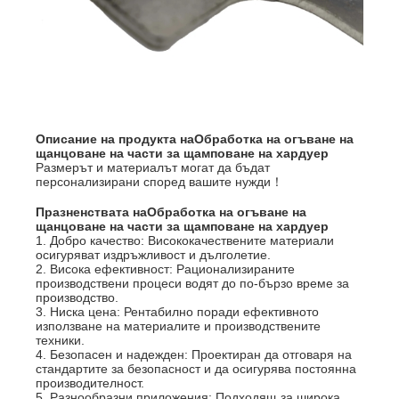
Описание на продукта на
Обработка на огъване на
щанцоване на части за щамповане на хардуер
Размерът и материалът могат да бъдат
персонализирани според вашите нужди！
Празненствата на
Обработка на огъване на
щанцоване на части за щамповане на хардуер
1. Добро качество: Висококачествените материали
осигуряват издръжливост и дълголетие.
2. Висока ефективност: Рационализираните
производствени процеси водят до по-бързо време за
производство.
3. Ниска цена: Рентабилно поради ефективното
използване на материалите и производствените
техники.
4. Безопасен и надежден: Проектиран да отговаря на
стандартите за безопасност и да осигурява постоянна
производителност.
5. Разнообразни приложения: Подходящ за широка