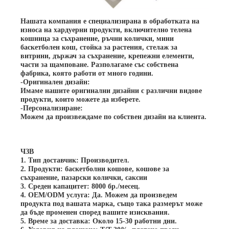
Нашата компания е специализирана в обработката на
износа на хардуерни продукти, включително телена
кошница за съхранение, ръчни колички, мини
баскетболен кош, стойка за растения, стелаж за
витрини, държач за съхранение, крепежни елементи,
части за щамповане. Разполагаме със собствена
фабрика, която работи от много години.
-Оригинален дизайн:
Имаме нашите оригинални дизайни с различни видове
продукти, които можете да изберете.
-Персонализиране:
Можем да произвеждаме по собствен дизайн на клиента.
ЧЗВ
1. Тип доставчик: Производител.
2. Продукти: баскетболни кошове, кошове за
съхранение, пазарски колички, саксии
3. Среден капацитет: 8000 бр./месец.
4. OEM/ODM услуга: Да. Можем да произведем
продукта под вашата марка, също така размерът може
да бъде променен според вашите изисквания.
5. Време за доставка: Около 15-30 работни дни.