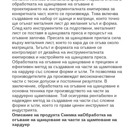
обработката на щанцоване на огъване е
проектирането на инструменталната екипировка за
конкретната част, която се произвежда. Това включва
създаване на набор от щанци и матрици, които точно
ще огънат металния лист до желания ъгъл и форма.
След като инструментите са подготвени, металният
лист се поставя в щанцовата преса и процесът на
огъване започва. Пресата за щанцоване прилага сила
върху металния лист, което го кара да се огъва около
матрицата. Ъгълът и формата на огъване се
контролират от дизайна на инструменталната
екипировка и настройките на щанцовата преса.
Обработката на огъване на щанцоване е прецизен и
ефективен метод за създаване на части за щамповане
на хардуер със сложни форми и ъгли. Тя позволява на
производителите да произвеждат висококачествени
части с тесни допуски и постоянни резултати. В
заключение, обработката на огъване на щанцоване е
основна техника при производството на части за
хардуерно щамповане. Той осигурява рентабилен и
надежден метод за създаване на части със сложни
форми и ъгли, което го прави ценен инструмент за
индустрията.
Описание на продукта Снимка на
Обработка на
огъване на щанцоване на части за щамповане на
хардуер