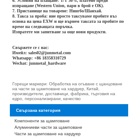
6. Условия на плащане: T/T 30%, платено преди
изпращане (Western Union, пари в брой е ОК).
7. Пристанище на товарене: Нингбо/Шанхай.
8. Такса за проба: ние просто таксуваме пробите въз
основа на цена EXW и ще върнем таксата за пробите по
време на следващата поръчка.
Изпратете ми запитване за още нови продукти.
Свържете се с нас:
Имейл: sales02@junmetal.com
Whatsapp: +86 18358310729
Wechat: junmetal_hardware
Горещи маркери: Обработка на огъване с щанцоване
на части за щамповане на хардуер, Китай,
производители, доставчици, фабрика, търговия на
едро, персонализирани, качество
Свързана категория
Компоненти за щамповане
Алуминиеви части за щамповане
Части за щамповане на хардуер