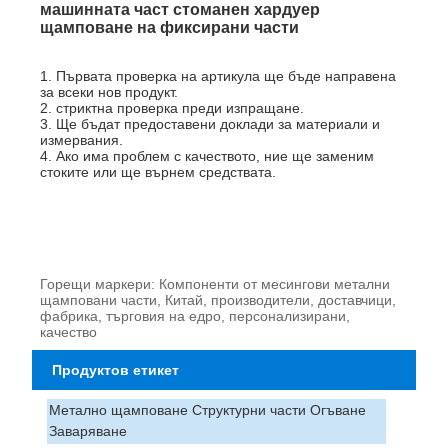
машинната част стоманен хардуер
щамповане на фиксирани части
1. Първата проверка на артикула ще бъде направена
за всеки нов продукт.
2. стриктна проверка преди изпращане.
3. Ще бъдат предоставени доклади за материали и
измервания.
4. Ако има проблем с качеството, ние ще заменим
стоките или ще върнем средствата.
Горещи маркери: Компоненти от месингови метални
щамповани части, Китай, производители, доставчици,
фабрика, търговия на едро, персонализирани,
качество
Продуктов етикет
Метално щамповане Структурни части Огъване
Заваряване