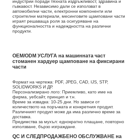
индустрии поради тяхната издръжливост, здравина и
гъвкавост. Независимо дали се използват в
автомобилни части, електронни компоненти или
строителни материали, месинговите щамповани части
играят решаваща роля за осигуряване на
функционалността и надеждността на различни
продукти.
OEM/ODM УСЛУГА на машинната част
стоманен хардуер щамповане на фиксирани
части
Формат на чертежа: PDF, JPEG, CAD, IJS, STP,
SOLIDWORKS И ДР.
Персонализирано лого: Приемливо, като име на
фирма, уебсайт, принцип и т.н.
Време за извадка: 10-25 дни. Но зависи от
количеството на поръчката и конкретния продукт.
Различният продукт може да има различно време за
доставка.
Предимства за мухъл: еднократно плащане, повторно
използване, бързо изграждане.
QC И СЛЕДПРОДАЖБЕНО ОБСЛУЖВАНЕ на