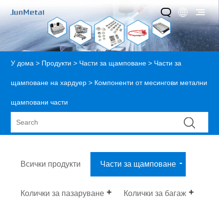
У дома
>
Продукти
>
Части за щамповане
>
Части за
щамповане на хардуер
> Компоненти от месингови метални
щамповани части
Всички продукти
Части за щамповане
Колички за пазаруване
Колички за багаж