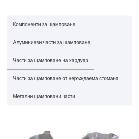
Компоненти за щамповане
Алуминиеви части за щамповане
Части за щамповане на хардуер
Части за щамповане от неръждаема стомана
Метални щамповани части