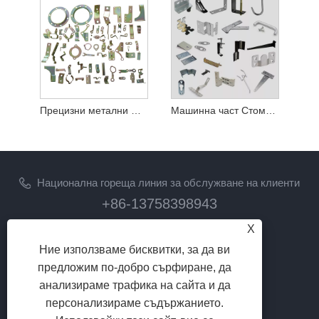
Прецизни метални щамповани части
Машинна част Стоманени хардуерни щамповани неподвижни части
Национална гореща линия за обслужване на клиенти
+86-13758398943
X
електронна поща
Ние използваме бисквитки, за да ви
lilyz@junmetal.com
предложим по-добро сърфиране, да
junmetal.hardware.ltd@gmail.com
анализираме трафика на сайта и да
ПОСЛЕДВАЙ НИ
персонализираме съдържанието.