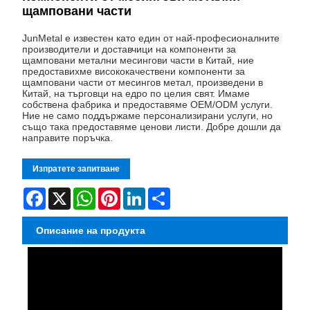
щамповани части
JunMetal е известен като един от най-професионалните
производители и доставчици на компоненти за
щамповани метални месингови части в Китай, ние
предоставихме висококачествени компоненти за
щамповани части от месингов метал, произведени в
Китай, на търговци на едро по целия свят. Имаме
собствена фабрика и предоставяме OEM/ODM услуги.
Ние не само поддържаме персонализирани услуги, но
също така предоставяме ценови листи. Добре дошли да
направите поръчка.
Изпратете запитване
Facebook
X
WhatsApp
Pinterest
LinkedIn
Share
Описание на продукта