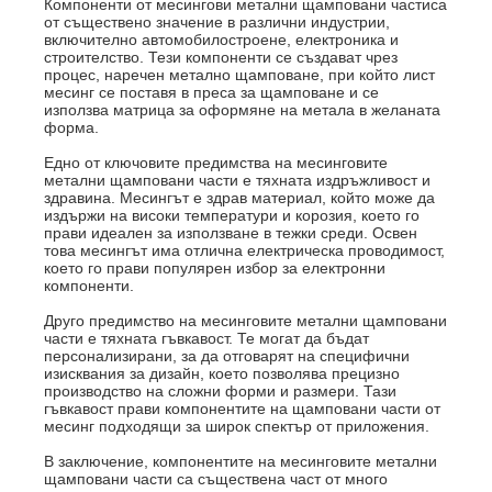
Компоненти от месингови метални щамповани части
са
от съществено значение в различни индустрии,
включително автомобилостроене, електроника и
строителство. Тези компоненти се създават чрез
процес, наречен метално щамповане, при който лист
месинг се поставя в преса за щамповане и се
използва матрица за оформяне на метала в желаната
форма.
Едно от ключовите предимства на месинговите
метални щамповани части е тяхната издръжливост и
здравина. Месингът е здрав материал, който може да
издържи на високи температури и корозия, което го
прави идеален за използване в тежки среди. Освен
това месингът има отлична електрическа проводимост,
което го прави популярен избор за електронни
компоненти.
Друго предимство на месинговите метални щамповани
части е тяхната гъвкавост. Те могат да бъдат
персонализирани, за да отговарят на специфични
изисквания за дизайн, което позволява прецизно
производство на сложни форми и размери. Тази
гъвкавост прави компонентите на щамповани части от
месинг подходящи за широк спектър от приложения.
В заключение, компонентите на месинговите метални
щамповани части са съществена част от много