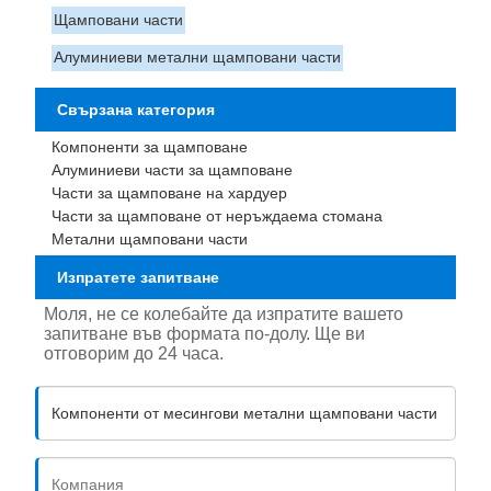
Щамповани части
Алуминиеви метални щамповани части
Свързана категория
Компоненти за щамповане
Алуминиеви части за щамповане
Части за щамповане на хардуер
Части за щамповане от неръждаема стомана
Метални щамповани части
Изпратете запитване
Моля, не се колебайте да изпратите вашето
запитване във формата по-долу. Ще ви
отговорим до 24 часа.