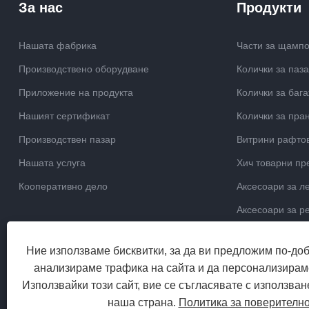
За нас
Продукти
Нашата фабрика
Части за щамп
Производствено оборудване
Колички за паз
Приложение на продукта
Колички за баг
Нашият сертификат
Колички за пра
Производствен пазар
Витрини рафто
Нашата услуга
Хич товарни пр
Кооперативно дело
Аксесоари за л
Аксесоари за р
Ние използваме бисквитки, за да ви предложим по-до
анализираме трафика на сайта и да персонализирам
Използвайки този сайт, вие се съгласявате с използван
наша страна.
Политика за поверителн