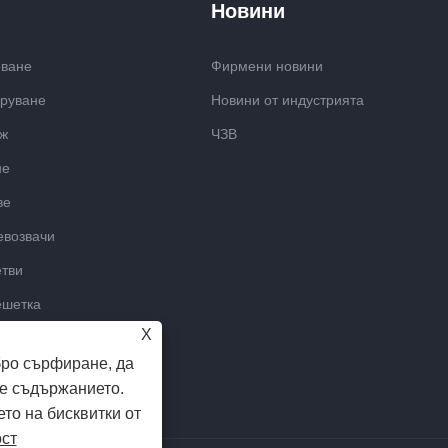
Новини
оване
Фирмени новини
аруване
Новини от индустрията
аж
ЧЗВ
не
ве
евозвачи
етви
ешетка
X
бро сърфиране, да
е съдържанието.
ето на бисквитки от
ост