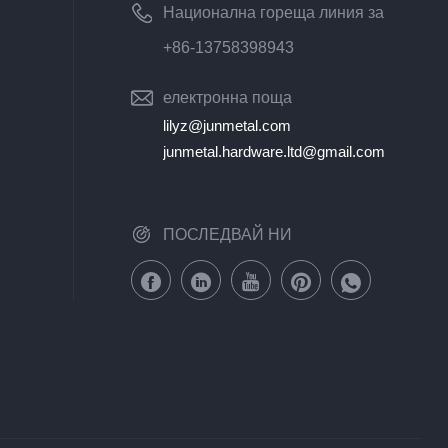
Национална гореща линия за
обслужване на клиенти
+86-13758398943
електронна поща
lilyz@junmetal.com
junmetal.hardware.ltd@gmail.com
ПОСЛЕДВАЙ НИ