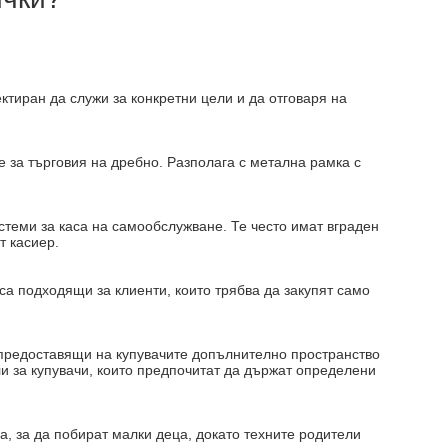
ектиран да служи за конкретни цели и да отговаря на
е за търговия на дребно. Разполага с метална рамка с
стеми за каса на самообслужване. Те често имат вграден
т касиер.
 са подходящи за клиенти, които трябва да закупят само
, предоставящи на купувачите допълнително пространство
ли за купувачи, които предпочитат да държат определени
ца, за да побират малки деца, докато техните родители