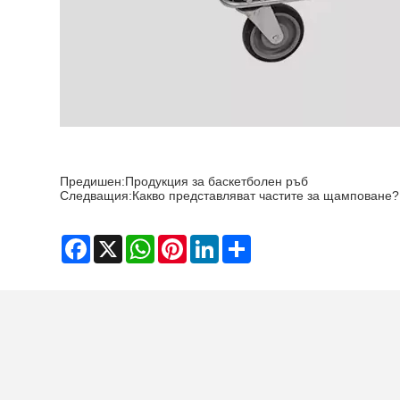
Предишен:
Продукция за баскетболен ръб
Следващия:
Какво представляват частите за щамповане?
Facebook
X
WhatsApp
Pinterest
LinkedIn
Share