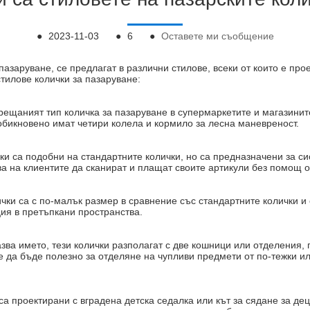
●
2023-11-03
●
6
●
Оставете ми съобщение
 пазаруване, се предлагат в различни стилове, всеки от които е про
тилове колички за пазаруване:
срещаният тип количка за пазаруване в супермаркетите и магазинит
обикновено имат четири колела и кормило за лесна маневреност.
ки са подобни на стандартните колички, но са предназначени за си
а на клиентите да сканират и плащат своите артикули без помощ о
ички са с по-малък размер в сравнение със стандартните колички и
ция в претъпкани пространства.
казва името, тези колички разполагат с две кошници или отделения
е да бъде полезно за отделяне на чупливи предмети от по-тежки и
 са проектирани с вградена детска седалка или кът за сядане за де