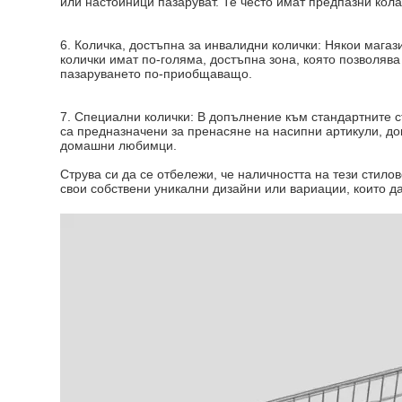
или настойници пазаруват. Те често имат предпазни кола
6. Количка, достъпна за инвалидни колички: Някои мага
колички имат по-голяма, достъпна зона, която позволява
пазаруването по-приобщаващо.
7. Специални колички: В допълнение към стандартните с
са предназначени за пренасяне на насипни артикули, док
домашни любимци.
Струва си да се отбележи, че наличността на тези стило
свои собствени уникални дизайни или вариации, които д