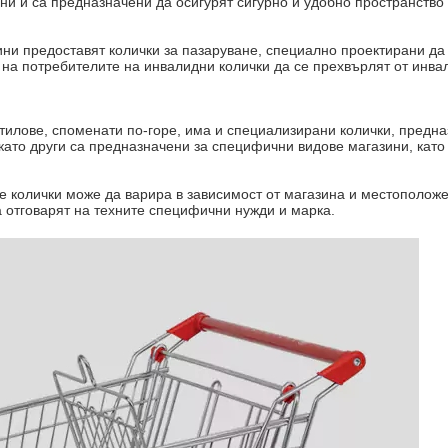
ни и са предназначени да осигурят сигурно и удобно пространство 
зини предоставят колички за пазаруване, специално проектирани да
 на потребителите на инвалидни колички да се прехвърлят от инвал
тилове, споменати по-горе, има и специализирани колички, предн
ато други са предназначени за специфични видове магазини, като 
ве колички може да варира в зависимост от магазина и местополож
а отговарят на техните специфични нужди и марка.