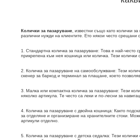
Колички за пазаруване
, известни също като колички за
различни нужди на клиентите. Ето някои често срещани с
1. Стандартна количка за пазаруване: Това е най-често 
прикрепена към нея кошница или количка. Тези колички 
2. Количка за пазаруване на самообслужване: Тези колич
скенер за баркод и терминал за плащане, което позволяв
3. Малка или компактна количка за пазаруване: Тези кол
няколко артикула. Те често са леки и по-лесни за навига
4. Количка за пазаруване с двойна кошница: Както подс
за отделяне и организиране на хранителните стоки. Мож
артикули отделно.
5. Количка за пазаруване с детска седалка: Тези колички