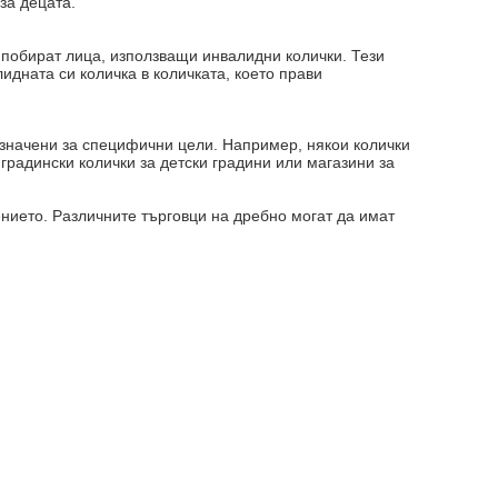
за децата.
 побират лица, използващи инвалидни колички. Тези
идната си количка в количката, което прави
азначени за специфични цели. Например, някои колички
градински колички за детски градини или магазини за
ението. Различните търговци на дребно могат да имат