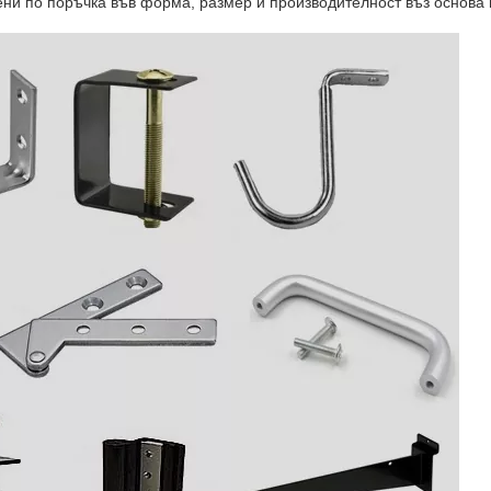
ени по поръчка във форма, размер и производителност въз основа