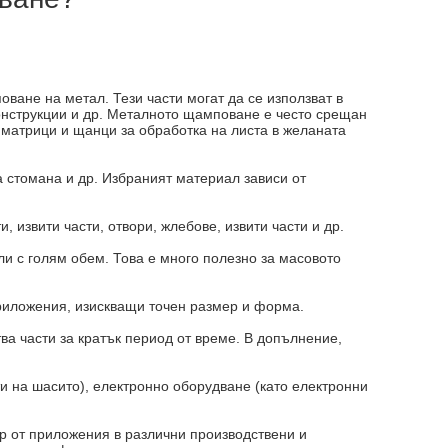
ване на метал. Тези части могат да се използват в
онструкции и др. Металното щамповане е често срещан
 матрици и щанци за обработка на листа в желаната
 стомана и др. Избраният материал зависи от
 извити части, отвори, жлебове, извити части и др.
и с голям обем. Това е много полезно за масовото
риложения, изискващи точен размер и форма.
а части за кратък период от време. В допълнение,
и на шасито), електронно оборудване (като електронни
р от приложения в различни производствени и