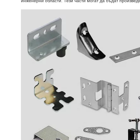
инженерни области. Тези части могат да бъдат произвед