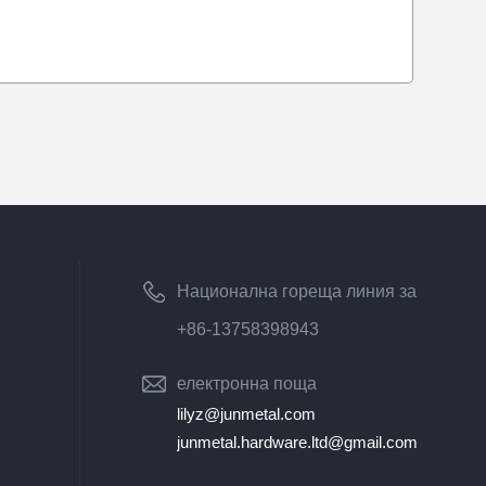
Национална гореща линия за
обслужване на клиенти
+86-13758398943
електронна поща
lilyz@junmetal.com
junmetal.hardware.ltd@gmail.com