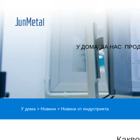
У ДОМА
ЗА НАС
ПРОД
У дома
>
Новини
>
Новини от индустрията
Какво