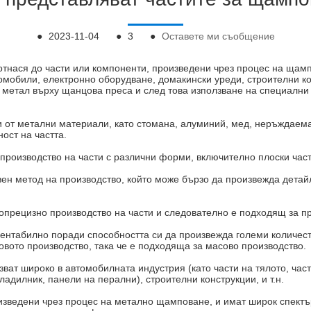
●
2023-11-04
●
3
●
Оставете ми съобщение
отнася до части или компоненти, произведени чрез процес на щампо
омобили, електронно оборудване, домакински уреди, строителни к
т метал върху щанцова преса и след това използване на специални
 от метални материали, като стомана, алуминий, мед, неръждаема
ост на частта.
оизводство на части с различни форми, включително плоски части,
н метод на производство, който може бързо да произвежда детайл
опрецизно производство на части и следователно е подходящ за п
нтабилно поради способността си да произвежда големи количеств
вото производство, така че е подходяща за масово производство.
ват широко в автомобилната индустрия (като части на тялото, част
ладилник, панели на перални), строителни конструкции, и т.н.
оизведени чрез процес на метално щамповане, и имат широк спектъ