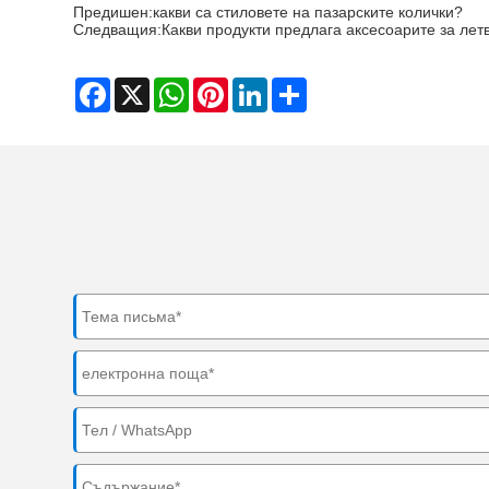
Предишен:
какви са стиловете на пазарските колички?
Следващия:
Какви продукти предлага аксесоарите за лет
Facebook
X
WhatsApp
Pinterest
LinkedIn
Share