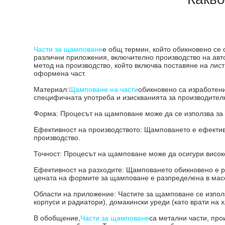
Части за щамповане
е общ термин, който обикновено се 
различни приложения, включително производство на авт
метод на производство, който включва поставяне на лис
оформена част.
Материал:
Щамповане на части
обикновено са изработени
специфичната употреба и изискванията за производителн
Форма: Процесът на щамповане може да се използва за пр
Ефективност на производството: Щамповането е ефективе
производство.
Точност: Процесът на щамповане може да осигури висок
Ефективност на разходите: Щамповането обикновено е ре
цената на формите за щамповане е разпределена в масо
Области на приложение: Частите за щамповане се използ
корпуси и радиатори), домакински уреди (като врати на х
В обобщение,
Части за щамповане
са метални части, пр