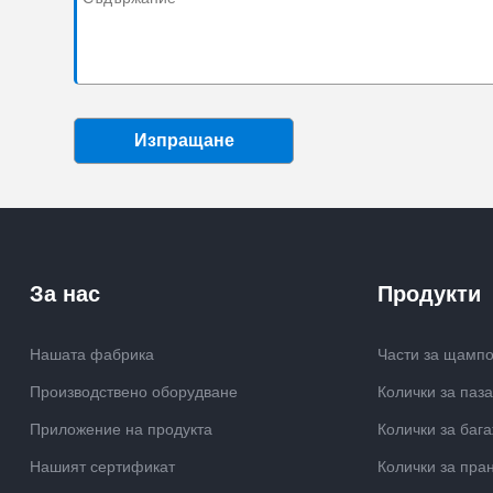
Изпращане
За нас
Продукти
Нашата фабрика
Части за щамп
Производствено оборудване
Колички за паз
Приложение на продукта
Колички за баг
Нашият сертификат
Колички за пра