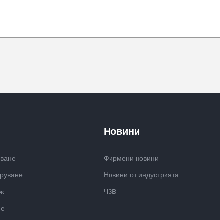
Новини
оване
Фирмени новини
аруване
Новини от индустрията
аж
ЧЗВ
не