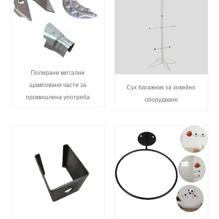
Полирани метални
щамповани части за
Сух багажник за хокейно
промишлена употреба
оборудване