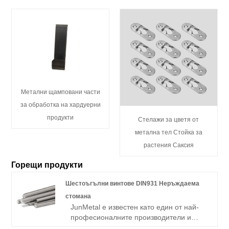
Метални щамповани части
за обработка на хардуерни
продукти
Стелажи за цветя от
метална тел Стойка за
растения Саксия
Горещи продукти
Шестоъгълни винтове DIN931 Неръждаема
стомана
JunMetal е известен като един от най-
професионалните производители и
доставчици на Tornillos Hexagonales