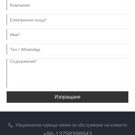
Изпращане
Национална гореща линия за обслужване на клиенти
+86-13758398943