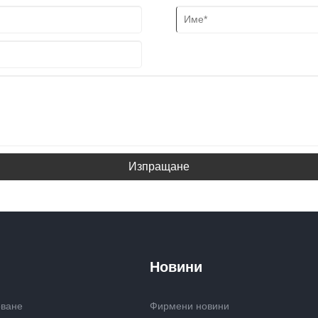
Изпращане
Новини
оване
Фирмени новини