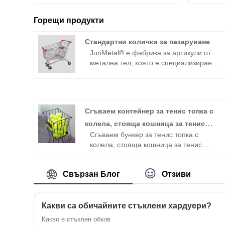
Горещи продукти
Стандартни колички за пазаруване
JunMetal® е фабрика за артикули от
метална тел, която е специализирана
в стандартни пазарски колички за
повече от 20 години. OEM и ODM са
на разположение за нас, за да ви
предоставим пълно обслужване на
Сгъваем контейнер за тенис топка с
персонализирани стандартни колички
за пазаруване. Разполагаме с широка
колела, стояща кошница за тенис
гама от издръжливи стандартни
Сгъваем бункер за тенис топка с
топка
колички за пазаруване с ниски
колела, стояща кошница за тенис
фабрични цени и високо качество на
топка, е идеалното решение както за
материала от желязна стомана и с
играчи, така и за треньори, търсещи
повърхностна обработка на
Свързан Блог
Отзиви
ефективност на корта. Този
механично покритие, пръскане и хром.
универсален дизайн не само
позволява лесно събиране на тенис
топки, но също така разполага със
Какви са обичайните стъклени хардуери?
сгъваема структура за удобно
Какво е стъклен обков
съхранение.