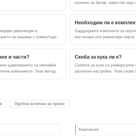
дошли да направите поръчка.
колички за багаж, известни още 
предоставяме OEM/ODM услуги. Ние
света. Пътуващите обикновено м
не само поддържаме
летището, като например в близо
персонализирани услуги, но също така
за коли под наем или на определ
Необходим ли е комплект
предоставяме ценови листи. Добре
дошли да направите поръчка.
направи революция в
Хардуерните комплекти за порти 
ването на машини с компютърно
инсталира или ремонтира порта.
лни проводници в сложни и
компоненти, за да гарантират, ч
и ключалки до дръжки и болтове
да завършите проекта си.
не и части?
Скоба за кука ли е?
 или щамповането са обичайни
Скобите за куки са универсален 
злични компоненти. Тези методи
различни настройки. Тези скоби 
гане на натиск или удар, за да
държат предмети сигурно на мяст
за окачване на тенджери и тиган
к
Удобна количка за пране