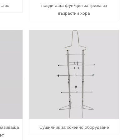
ество
повдигаща функция за грижа за
възрастни хора
 навиваща
Сушилник за хокейно оборудване
ет