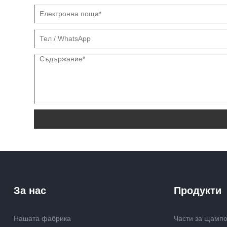
За нас
Продукти
Нашата фабрика
Части за щамп