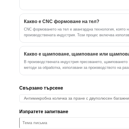
Какво е CNC формоване на тел?
​CNC формоването на тел е авангардна технология, която 
производствената индустрия. Този процес включва използ
цифрово управление (CNC) за огъване и оформяне на мета
прецизни дизайни.
Какво е щамповане, щамповане или щампова
В производствената индустрия пресоването, щамповането
методи за обработка, използвани за производството на ра
включват поставяне на метални листове във форми и прила
се оформи желаната форма и размер.
Свързано търсене
Антимикробна количка за пране с двуполюсен багажни
Изпратете запитване