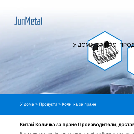
У ДОМА
ЗА НАС
ПРОД
У дома
>
Продукти
>
Количка за пране
Китай Количка за пране Производители, доста
Като един от професионалните китайски Количка за пран