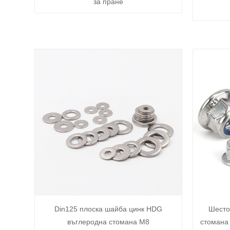
за пране
Din125 плоска шайба цинк HDG
Шесто
въглеродна стомана M8
стомана 