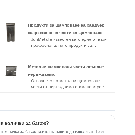
Продукти за щамповане на хардуер,
закрепване на части за щамповане
JunMetal е известен като един от най-
професионалните продукти за
щамповане на хардуер,
производители и доставчици на
закрепващи части за щамповане в
Метални щамповани части огъване
Китай, ние сме предоставили
неръждаема
висококачествени продукти за
Огъването на метални щамповани
щамповане на хардуер, закрепващи
части от неръждаема стомана играе
части за щамповане, произведени в
решаваща роля в производството на
Китай, на търговци на едро по целия
хардуерни компоненти по поръчка,
свят. Имаме собствена фабрика и
особено в производството на огъващи
предоставяме OEM/ODM услуги. Ние
компоненти от неръждаема стомана
не само поддържаме
за електрически уреди с високо и
персонализирани услуги, но също така
ниско напрежение. Тези нестандартни
и колички за багаж?
предоставяме ценови листи. Добре
части са щателно изработени чрез
дошли да направите поръчка.
 колички за багаж, които пътниците да използват. Тези
техники за прецизно щамповане,