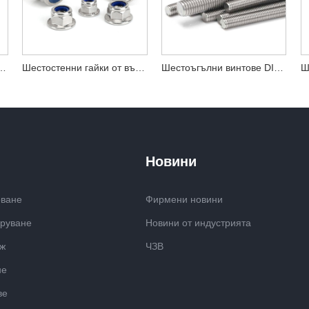
кован шестостенен болт DIN931
Шестостенни гайки от въглеродна стомана DIN934, поцинковани клас 8.8
Шестоъгълни винтове DIN931 Неръждаема стомана
Новини
оване
Фирмени новини
аруване
Новини от индустрията
аж
ЧЗВ
не
ве