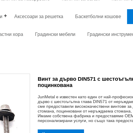
ви
Аксесоари за решетка
Баскетболни кошове
астни хора
Градински мебели
Градински инструме
Винт за дърво DIN571 с шестоъгъл
поцинкована
JunMetal е известен като един от най-професио
дърво с шестоъгълна глава DIN571 от неръжда
сме предоставили висококачествени винтове за
стомана, поцинковани от неръждаема стомана, п
Имаме собствена фабрика и предоставяме OEM
персонализирани услуги, но също така предост