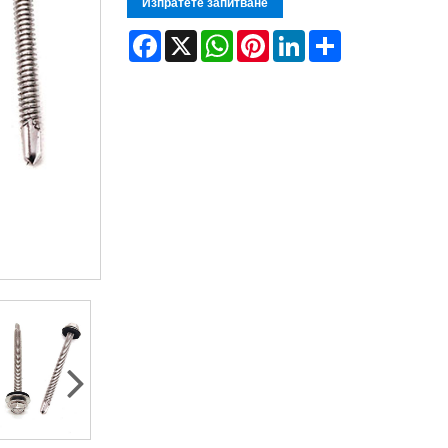
Изпратете запитване
Facebook
X
WhatsApp
Pinterest
LinkedIn
Share