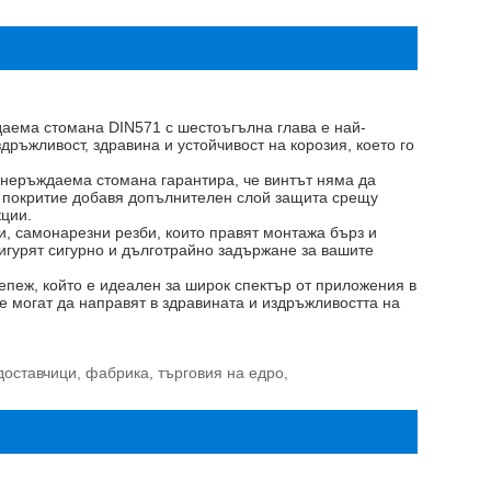
даема стомана DIN571 с шестоъгълна глава е най-
здръжливост, здравина и устойчивост на корозия, което го
т неръждаема стомана гарантира, че винтът няма да
то покритие добавя допълнителен слой защита срещу
кции.
ри, самонарезни резби, които правят монтажа бърз и
игурят сигурно и дълготрайно задържане за вашите
епеж, който е идеален за широк спектър от приложения в
е могат да направят в здравината и издръжливостта на
оставчици, фабрика, търговия на едро,