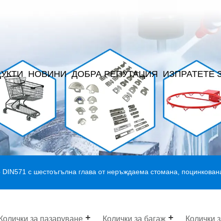
УКТИ
НОВИНИ
ДОБРА РЕПУТАЦИЯ
ИЗПРАТЕТЕ 
о DIN571 с шестоъгълна глава от неръждаема стомана, поцинкован
Колички за пазаруване
Колички за багаж
Колички 