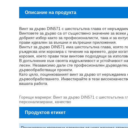
Описание на продукта
Винт за дърво DIN571 с шестоъгълна глава от неръждае
Винтовете за дърво са от съществено значение за всеки
добрият избор както за професионалисти, така и за ентус
прави идеален за външни и вътрешни приложения.
Винтът за дърво DIN571 има шестоъгълна глава, която п
ръждясва или корозира с течение на времето, дори кога
корозия, което прави тези винтове подходящи за използва
В допълнение към своята издръжливост и устойчивост на 
лесен. Независимо дали сте професионален дърводелец и
дървообработващи проекти.
Като цяло, поцинкованият винт за дърво от неръждаема 
дървообработването. Инвестирайте в тези висококачестве
вашата работа.
Горещи маркери: Винт за дърво DIN571 с шестоъгълна гл
персонализирани, качество
Продуктов етикет
Поцинковани крепежни елементи от неръждаема стома