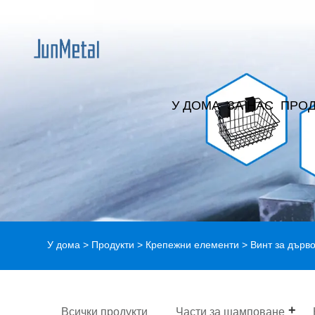
У ДОМА
ЗА НАС
ПРОД
У дома
>
Продукти
>
Крепежни елементи
> Винт за дърв
Всички продукти
Части за щамповане