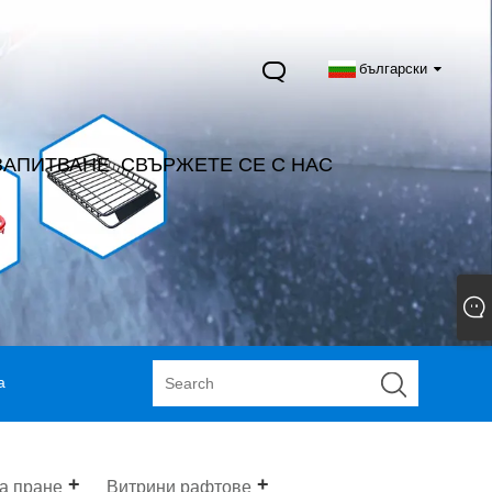
български
ЗАПИТВАНЕ
СВЪРЖЕТЕ СЕ С НАС
а
за пране
Витрини рафтове