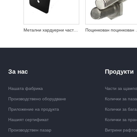
Метални хардуерни части за щамповане 304 аксесоари от неръждаема стомана
Поцинкован поцин
За нас
Продукти
Нашата фабрика
Части за щамп
Производствено оборудване
Колички за паз
Приложение на продукта
Колички за баг
Нашият сертификат
Колички за пра
Производствен пазар
Витрини рафто