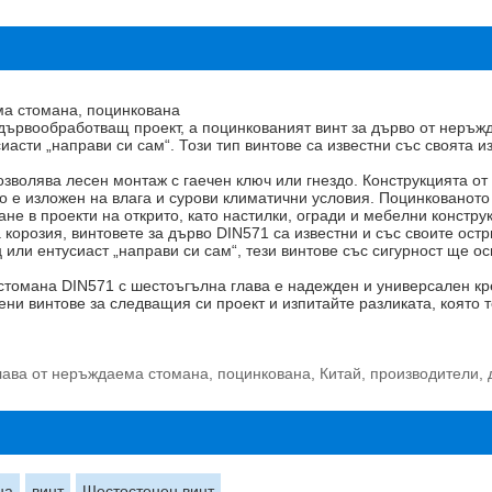
ма стомана, поцинкована
 дървообработващ проект, а поцинкованият винт за дърво от неръж
иасти „направи си сам“. Този тип винтове са известни със своята и
озволява лесен монтаж с гаечен ключ или гнездо. Конструкцията о
то е изложен на влага и сурови климатични условия. Поцинковано
не в проекти на открито, като настилки, огради и мебелни констру
корозия, винтовете за дърво DIN571 са известни и със своите ост
ли ентусиаст „направи си сам“, тези винтове със сигурност ще ос
стомана DIN571 с шестоъгълна глава е надежден и универсален кр
ни винтове за следващия си проект и изпитайте разликата, която т
ава от неръждаема стомана, поцинкована, Китай, производители, д
на
винт
Шестостенен винт