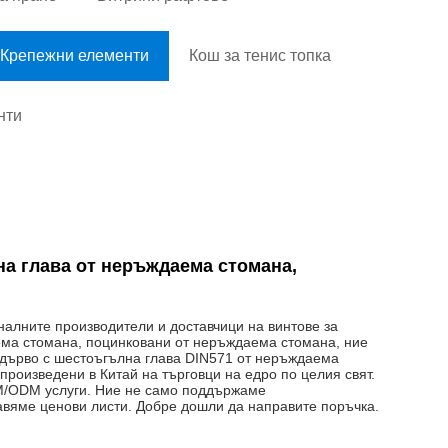
Крепежни елементи
Кош за тенис топка
нти
на глава от неръждаема стомана,
налните производители и доставчици на винтове за
ема стомана, поцинковани от неръждаема стомана, ние
 дърво с шестоъгълна глава DIN571 от неръждаема
роизведени в Китай на търговци на едро по целия свят.
/ODM услуги. Ние не само поддържаме
авяме ценови листи. Добре дошли да направите поръчка.