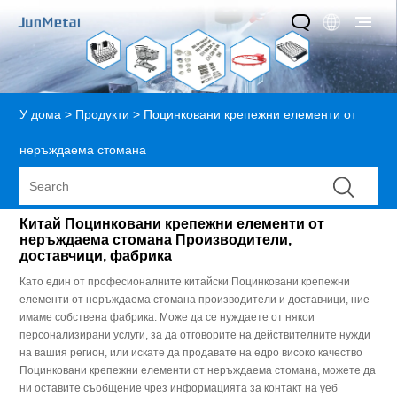
У дома
>
Продукти
>
Поцинковани крепежни елементи от
неръждаема стомана
Китай Поцинковани крепежни елементи от
неръждаема стомана Производители,
доставчици, фабрика
Като един от професионалните китайски Поцинковани крепежни
елементи от неръждаема стомана производители и доставчици, ние
имаме собствена фабрика. Може да се нуждаете от някои
персонализирани услуги, за да отговорите на действителните нужди
на вашия регион, или искате да продавате на едро високо качество
Поцинковани крепежни елементи от неръждаема стомана, можете да
ни оставите съобщение чрез информацията за контакт на уеб