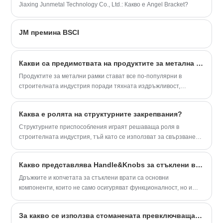
Jiaxing Junmetal Technology Co., Ltd.: Какво е Angel Bracket?
фабрика и предоставяме OEM/ODM
услуги. Ние не само поддържаме
персонализирани услуги, но също така
JM премина BSCI
предоставяме ценови листи. Добре
дошли да направите поръчка.
Какви са предимствата на продуктите за метална рамка?
Продуктите за метални рамки стават все по-популярни в
строителната индустрия поради тяхната издръжливост,
здравина и гъвкавост. Тези продукти са изработени от
висококачествена стомана или алуминий, което ги прави
Каква е ролята на структурните закрепвания?
идеални за широк спектър от приложения.
​Структурните приспособления играят решаваща роля в
строителната индустрия, тъй като се използват за свързване
на различни компоненти на сграда или конструкция. Тези
приставки са предназначени да осигурят стабилност, опора и
Какво представлява Handle&Knobs за стъклени врати?
здравина на цялостната конструкция.
Дръжките и копчетата за стъклени врати са основни
компоненти, които не само осигуряват функционалност, но и
добавят към естетическата привлекателност на вратата.
За какво се използва стоманената превключваща кутия?