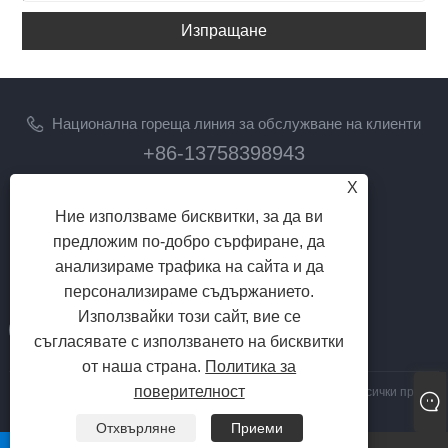
Изпращане
Национална гореща линия за обслужване на клиенти
+86-13758398943
X
електронна поща
Ние използваме бисквитки, за да ви
lilyz@junmetal.com
предложим по-добро сърфиране, да
junmetal.hardware.ltd@gmail.com
анализираме трафика на сайта и да
ПОСЛЕДВАЙ НИ
персонализираме съдържанието.
Използвайки този сайт, вие се
съгласявате с използването на бисквитки
от наша страна.
Политика за
поверителност
Авторско право © 2023 Jiaxing Junmetal Technology Co., Ltd. Всички права
запазени
Отхвърляне
Приеми
Links
|
Sitemap
|
RSS
|
XML
|