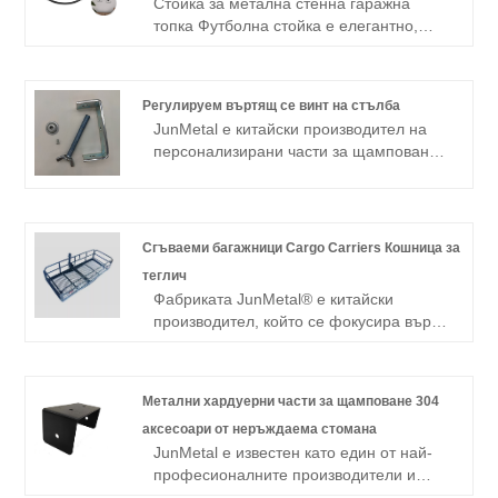
Стойка за метална стенна гаражна
топка Футболна стойка е елегантно,
практично решение за организиране и
показване на вашата баскетболна
топка. Проектиран за лесен монтаж, той
Регулируем въртящ се винт на стълба
се закрепва сигурно към всяка стена,
JunMetal е китайски производител на
като държи вашата баскетболна топка
персонализирани части за щамповане.
от земята и в обсега. Изработена от
Ние сме специализирани в
издръжливи материали, Metal Wall
персонализирани OEM стоманени
Garage Ball Display Stand Soccer
метални щамповани компоненти за
осигурява дълготрайна работа и
машини, врати и прозорци,
поддържа различни размери
Сгъваеми багажници Cargo Carriers Кошница за
строителство, индустрия и домашно
баскетболни топки.
теглич
обзавеждане. Разполагаме с големи
Фабриката JunMetal® е китайски
машини за щамповане, машини за
производител, който се фокусира върху
огъване, регулируеми въртящи се
различни видове персонализирани
винтове, роботизирани ръце и др., с
сгъваеми багажни карго носители
бърза скорост на доставка.
кошница за теглич за повече от 23
Метални хардуерни части за щамповане 304
години. Разполагаме с пълни
аксесоари от неръждаема стомана
производствени линии за
JunMetal е известен като един от най-
персонализирани сгъваеми багажници
професионалните производители и
за товарни носители кошница за теглич
доставчици на аксесоари от