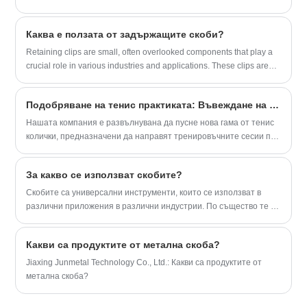
ценови листи. Добре дошли да
направите поръчка.
Каква е ползата от задържащите скоби?
Retaining clips are small, often overlooked components that play a
crucial role in various industries and applications. These clips are
designed to securely hold objects in place, preventing them from
moving or shifting. They are commonly used in automotive,
Подобряване на тенис практиката: Въвеждане на най -новите тенис колички за удобство и ефективност
aerospace, construction, and manufacturing industries.
Нашата компания е развълнувана да пусне нова гама от тенис
колички, предназначени да направят тренировъчните сесии по
-ефективни, организирани и удобни за играчите от всички нива.
За какво се използват скобите?
​Скобите са универсални инструменти, които се използват в
различни приложения в различни индустрии. По същество те са
устройства, които са проектирани да държат обекти здраво на
място, обикновено чрез прилагане на натиск или сила.
Какви са продуктите от метална скоба?
Jiaxing Junmetal Technology Co., Ltd.: Какви са продуктите от
метална скоба?