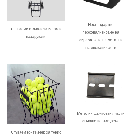
Нестандартно
Сгъваеми колички за багаж и
персонализиране на
пазаруване
обработката на метални
щамповани части
Метални щамповани части
огъване неръждаема
Сгъваем контейнер за тенис