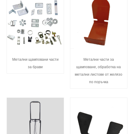
Метални щамповани части
Метални части за
за брави
щамповане, обработка на
метални листове от желязо
по поръчка